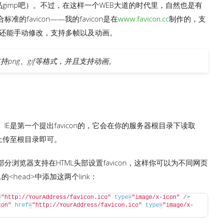
品gimp吧）。不过，在这样一个WEB大道的时代里，自然也是有
favicon——我的favicon是在
www.favicon.cc
制作的，支
后还能手动修改，支持多帧以及动画。
还支持png、gif等格式，并且支持动画。
E是第一个提出favicon的，它会在你的服务器根目录下读取
将它上传至根目录即可。
浏览器支持在HTML头部设置favicon，这样你可以为不同网页
L的<head>中添加这两个link：
=
"http://YourAddress/favicon.ico"
type
=
"image/x-icon"
/>
con"
href
=
"http://YourAddress/favicon.ico"
type
=
"image/x-