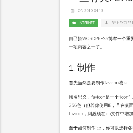
ON 2010-04-13
INTERNET
BY HEXCLES
自己搭WORDPRESS博客一个
一项内容之一了。
1. 制作
首先当然是要制作favicon喽～
顾名思义，favicon是一个“ic
256色（但若你使用IE，且在桌
favicon，则必须在ico文件中
至于如何制作ico，你可以选择各