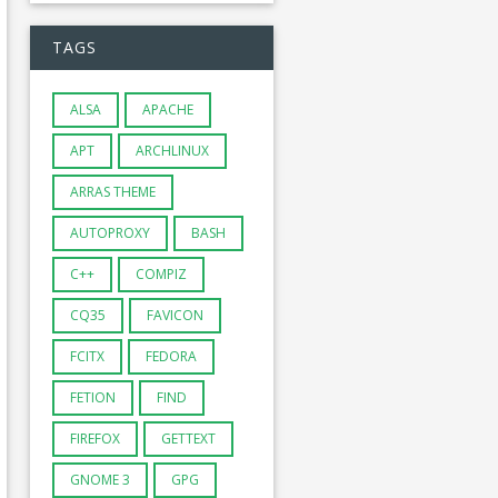
TAGS
ALSA
APACHE
APT
ARCHLINUX
ARRAS THEME
AUTOPROXY
BASH
C++
COMPIZ
CQ35
FAVICON
FCITX
FEDORA
FETION
FIND
FIREFOX
GETTEXT
GNOME 3
GPG