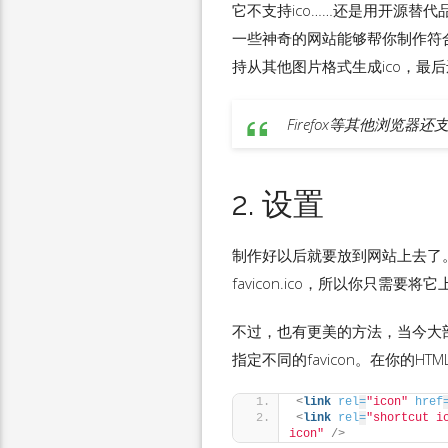
它不支持ico……还是用开源替代
一些神奇的网站能够帮你制作符合标准的
持从其他图片格式生成ico，最
Firefox等其他浏览器
2. 设置
制作好以后就要放到网站上去了。I
favicon.ico，所以你只需要
不过，也有更美的方法，当今大部分
指定不同的favicon。在你的HTM
<
link
rel
=
"icon"
href
<
link
rel
=
"shortcut i
icon"
/>