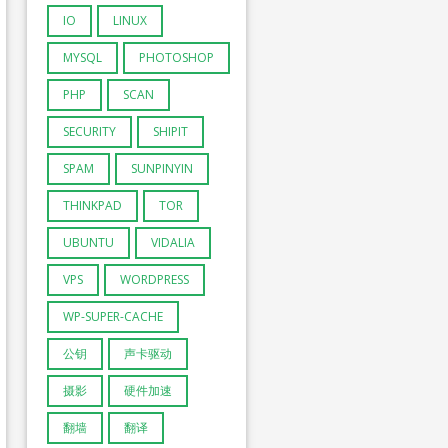
IO
LINUX
MYSQL
PHOTOSHOP
PHP
SCAN
SECURITY
SHIPIT
SPAM
SUNPINYIN
THINKPAD
TOR
UBUNTU
VIDALIA
VPS
WORDPRESS
WP-SUPER-CACHE
公钥
声卡驱动
摄影
硬件加速
翻墙
翻译