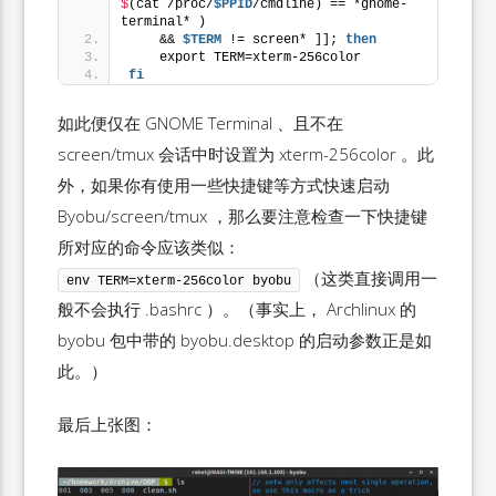
$
(cat /proc/
$PPID
/cmdline) == *gnome-
terminal* )
    && 
$TERM
 != screen* ]]; 
then
    export TERM=xterm-256color
fi
如此便仅在 GNOME Terminal 、且不在
screen/tmux 会话中时设置为 xterm-256color 。此
外，如果你有使用一些快捷键等方式快速启动
Byobu/screen/tmux ，那么要注意检查一下快捷键
所对应的命令应该类似：
（这类直接调用一
env TERM=xterm-256color byobu
般不会执行 .bashrc ）。（事实上， Archlinux 的
byobu 包中带的 byobu.desktop 的启动参数正是如
此。）
最后上张图：