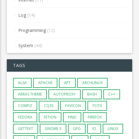
Log
(14)
Programming
(12)
System
(44)
TAGS
ALSA
APACHE
APT
ARCHLINUX
ARRAS THEME
AUTOPROXY
BASH
C++
COMPIZ
CQ35
FAVICON
FCITX
FEDORA
FETION
FIND
FIREFOX
GETTEXT
GNOME 3
GPG
IO
LINUX