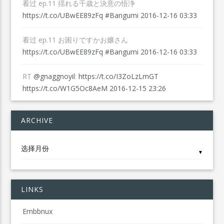
看过 ep.11 揺れる千歳と決意の悟浄
https://t.co/UBwEE89zFq
#Bangumi
2016-12-16 03:33
看过 ep.11 お困りですかお嬢さん
https://t.co/UBwEE89zFq
#Bangumi
2016-12-16 03:33
RT
@gnaggnoyil
:
https://t.co/I3ZoLzLmGT
https://t.co/W1G5Oc8AeM
2016-12-15 23:26
ARCHIVE
Archive
▼
LINKS
Embbnux