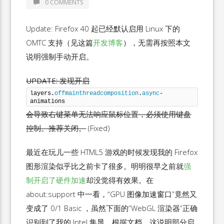
0 COMMENTS
Update: Firefox 40 起已经默认启用 Linux 下的
OMTC 支持（见这篇
开发博客
），无需再按照本文
说明强制手动开启。
UPDATE: 发现开启
layers.
offmainthreadcomposition
.
async
-
animations
会导致右键菜单无法响应鼠标位置，必须使用键盘
控制。推荐关闭。
(Fixed)
最近在玩儿一些 HTML5 游戏的时候发现我的 Firefox
图形渲染似乎比之前卡了很多。明明很早之前就
强
制开启了硬件加速
却没觉得有效果。在
about:support 中一看，“GPU 图像加速窗口”竟然又
变成了 0/1 Basic ，虽然下面的“WebGL 渲染器”正确
识别到了我的 Intel 集显。根据文档，这说明部分启