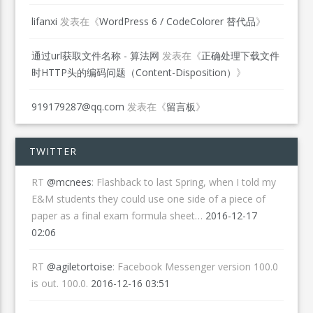
lifanxi
发表在《
WordPress 6 / CodeColorer 替代品
》
通过url获取文件名称 - 算法网
发表在《
正确处理下载文件
时HTTP头的编码问题（Content-Disposition）
》
919179287@qq.com
发表在《
留言板
》
TWITTER
RT
@mcnees
: Flashback to last Spring, when I told my
E&M students they could use one side of a piece of
paper as a final exam formula sheet…
2016-12-17
02:06
RT
@agiletortoise
: Facebook Messenger version 100.0
is out. 100.0.
2016-12-16 03:51