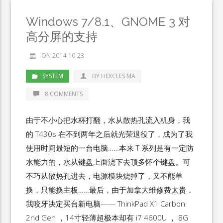
Windows 7/8.1、GNOME 3 对
高分屏的支持
ON 2014-10-23
SYSTEM
BY HEXCLES MA
8 COMMENTS
由于不小心把水杯打翻，水从散热孔流入机身，我
的 T430s 在不到两年之后就光荣退役了，成为了我
使用时间最短的一台电脑……本来 T 系列是有一定防
水能力的，水从键盘上面浇下去顶多怀个键盘。可
不巧从散热孔进去，电源模块烧掉了，又不能单
换，只能换主板……最后，由于加拿大维修费太贵，
我咬牙决定买台新电脑—— ThinkPad X1 Carbon
2nd Gen ，14寸轻薄超极本却有 i7 4600U ， 8G