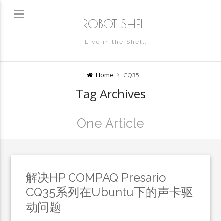
ROBOT SHELL
Live in the Shell.
Home
CQ35
Tag Archives
One Article
解决HP COMPAQ Presario
CQ35系列在Ubuntu下的声卡驱
动问题