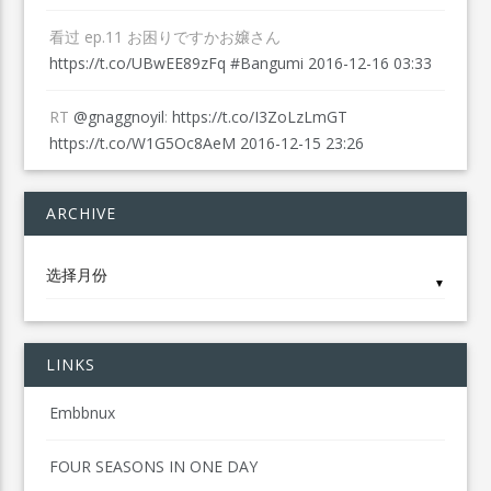
看过 ep.11 お困りですかお嬢さん
https://t.co/UBwEE89zFq
#Bangumi
2016-12-16 03:33
RT
@gnaggnoyil
:
https://t.co/I3ZoLzLmGT
https://t.co/W1G5Oc8AeM
2016-12-15 23:26
ARCHIVE
Archive
▼
LINKS
Embbnux
FOUR SEASONS IN ONE DAY