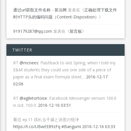
通过url获取文件名称 - 算法网
发表在《
正确处理下载文件
时HTTP头的编码问题（Content-Disposition）
》
919179287@qq.com
发表在《
留言板
》
TWITTER
RT
@mcnees
: Flashback to last Spring, when I told my
E&M students they could use one side of a piece of
paper as a final exam formula sheet…
2016-12-17
02:06
RT
@agiletortoise
: Facebook Messenger version 100.0
is out. 100.0.
2016-12-16 03:51
看过 ep.11 揺れる千歳と決意の悟浄
https://t.co/UBwEE89zFq
#Bangumi
2016-12-16 03:33