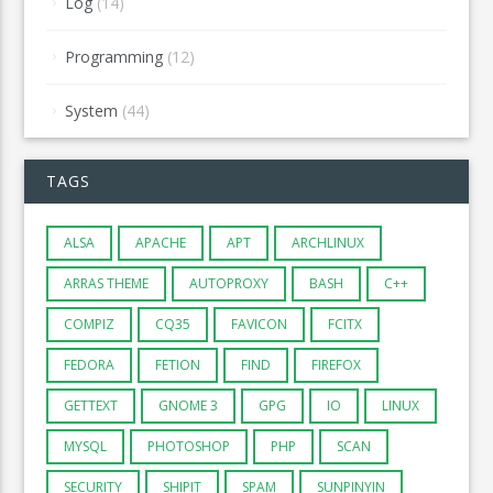
Log
(14)
Programming
(12)
System
(44)
TAGS
ALSA
APACHE
APT
ARCHLINUX
ARRAS THEME
AUTOPROXY
BASH
C++
COMPIZ
CQ35
FAVICON
FCITX
FEDORA
FETION
FIND
FIREFOX
GETTEXT
GNOME 3
GPG
IO
LINUX
MYSQL
PHOTOSHOP
PHP
SCAN
SECURITY
SHIPIT
SPAM
SUNPINYIN