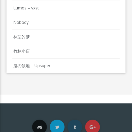
Lumos – vxst
Nobody
林堃的梦
竹林小店
鬼の领地 – Upsuper