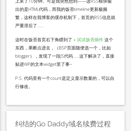
上呆了10分钟。可是我突然想到——这RSS模块输
出的是HTML代码，而我的饭否timeline更新极频
繁，这样在我博客的缓存机制下，首页的RSS信息就
严重滞后了……
这时在饭否首页右下角瞟到了
» 试试饭否插件
这个
东西，果断点进去，（BSP页面随便选一个，比如
blogger），发现了一段JS代码……这下解决了，直接
贴进WP的文本widget里了事~
P.S. 代码里有一个count是定义显示数量的，可以自
行修改。
纠结的Go Daddy域名续费过程