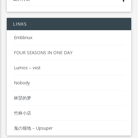
▼
LINKS
Embbnux
FOUR SEASONS IN ONE DAY
Lumos – vxst
Nobody
林堃的梦
竹林小店
鬼の领地 – Upsuper