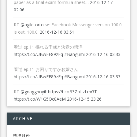
paper as a final exam formula sheet…
2016-12-17
02:06
RT
@agiletortoise
: Facebook Messenger version 100.0
is out. 100.0.
2016-12-16 03:51
看过 ep.11 揺れる千歳と決意の悟浄
https://t.co/UBwEE89zFq
#Bangumi
2016-12-16 03:33
看过 ep.11 お困りですかお嬢さん
https://t.co/UBwEE89zFq
#Bangumi
2016-12-16 03:33
RT
@gnaggnoyil
:
https://t.co/I3ZoLzLmGT
https://t.co/W1G5Oc8AeM
2016-12-15 23:26
ARCHIVE
Archive