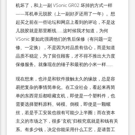
机坏了，和上一副 VSonic GR02 坏掉的方式一样
——耳机单元脱胶（上一副好歹还用了一年）。想
起买之前在一些论坛和网店上看到的评论，不是这
儿脱胶就是那里断线……这时候我才知道，为何
VSonic 要如此强调他们的售后保修（有问题一定
修、一定换），不是因为对品质有信心，而是知道
品质不稳定，为了留住顾客，才不得不推出大力度
保修服务。就像现在的锤子和最初的小米一样……
现在想来，也许是和软件接触太久的缘故，总是容
易把复杂的事情简单化。在工业社会，看起来再简
单的东西背后都暗藏玄机，即使是一个塑料件，也
需要选择塑料原料、铸模、倒模，即使是一颗螺
丝，若是手工安装也很有可能少上半圈；而在资本
主义的市场之下，很多“玄机”归根究底就是和钱有关
系。有多少钱，决定你能采用什么工艺，是请普工