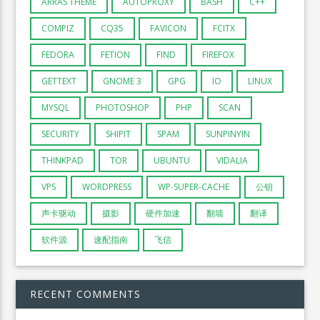
ARRAS THEME
AUTOPROXY
BASH
C++
COMPIZ
CQ35
FAVICON
FCITX
FEDORA
FETION
FIND
FIREFOX
GETTEXT
GNOME 3
GPG
IO
LINUX
MYSQL
PHOTOSHOP
PHP
SCAN
SECURITY
SHIPIT
SPAM
SUNPINYIN
THINKPAD
TOR
UBUNTU
VIDALIA
VPS
WORDPRESS
WP-SUPER-CACHE
公钥
声卡驱动
摄影
硬件加速
翻墙
翻译
软件源
速配指南
飞信
RECENT COMMENTS