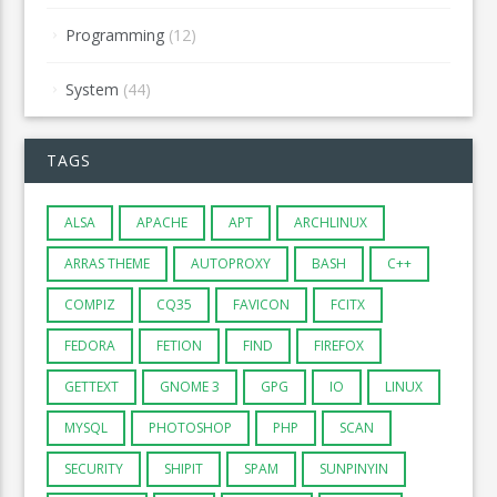
Programming
(12)
System
(44)
TAGS
ALSA
APACHE
APT
ARCHLINUX
ARRAS THEME
AUTOPROXY
BASH
C++
COMPIZ
CQ35
FAVICON
FCITX
FEDORA
FETION
FIND
FIREFOX
GETTEXT
GNOME 3
GPG
IO
LINUX
MYSQL
PHOTOSHOP
PHP
SCAN
SECURITY
SHIPIT
SPAM
SUNPINYIN