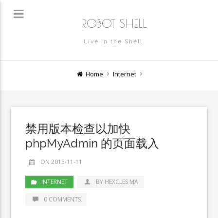
ROBOT SHELL
Live in the Shell.
Home
Internet
禁用版本检查以加快
phpMyAdmin 的页面载入
ON 2013-11-11
INTERNET
BY HEXCLES MA
0 COMMENTS