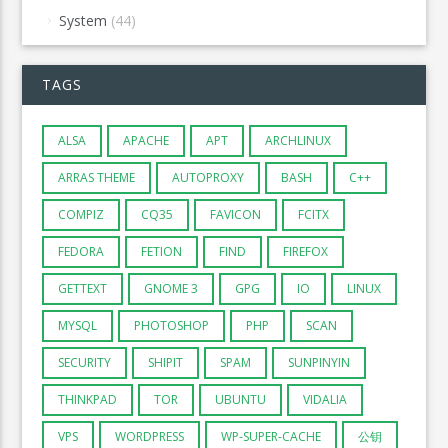
System
(44)
TAGS
ALSA
APACHE
APT
ARCHLINUX
ARRAS THEME
AUTOPROXY
BASH
C++
COMPIZ
CQ35
FAVICON
FCITX
FEDORA
FETION
FIND
FIREFOX
GETTEXT
GNOME 3
GPG
IO
LINUX
MYSQL
PHOTOSHOP
PHP
SCAN
SECURITY
SHIPIT
SPAM
SUNPINYIN
THINKPAD
TOR
UBUNTU
VIDALIA
VPS
WORDPRESS
WP-SUPER-CACHE
公钥