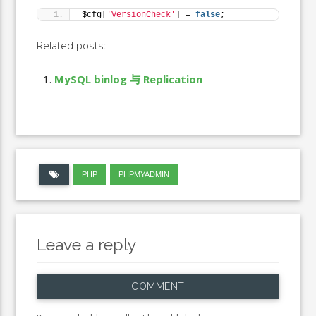
$cfg
[
'VersionCheck'
]
 = 
false
;
Related posts:
MySQL binlog 与 Replication
PHP
PHPMYADMIN
Leave a reply
COMMENT