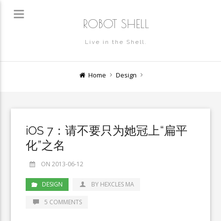
ROBOT SHELL
Live in the Shell.
Home
Design
iOS 7：请不要只为她冠上“扁平
化”之名
ON 2013-06-12
DESIGN
BY HEXCLES MA
5 COMMENTS