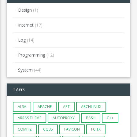
Design
(1)
Internet
(17)
Log
(14)
Programming
(12)
System
(44)
TAGS
ALSA
APACHE
APT
ARCHLINUX
ARRAS THEME
AUTOPROXY
BASH
C++
COMPIZ
CQ35
FAVICON
FCITX