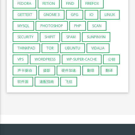
FEDORA
FETION
FIND
FIREFOX
GETTEXT
GNOME 3
GPG
IO
LINUX
MYSQL
PHOTOSHOP
PHP
SCAN
SECURITY
SHIPIT
SPAM
SUNPINYIN
THINKPAD
TOR
UBUNTU
VIDALIA
VPS
WORDPRESS
WP-SUPER-CACHE
公钥
声卡驱动
摄影
硬件加速
翻墙
翻译
软件源
速配指南
飞信