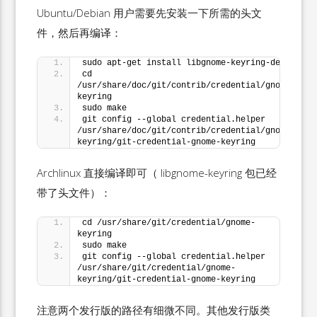
Ubuntu/Debian 用户需要先安装一下所需的头文
件，然后再编译：
sudo apt-get install libgnome-keyring-dev
cd 
/usr/share/doc/git/contrib/credential/gnome-
keyring
sudo make
git config --global credential.helper 
/usr/share/doc/git/contrib/credential/gnome-
keyring/git-credential-gnome-keyring
Archlinux 直接编译即可（ libgnome-keyring 包已经
带了头文件）：
cd /usr/share/git/credential/gnome-
keyring
sudo make
git config --global credential.helper 
/usr/share/git/credential/gnome-
keyring/git-credential-gnome-keyring
注意两个发行版的路径有细微不同。其他发行版类