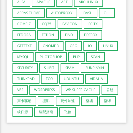
ALSA
APACHE
APT
ARCHLINUX
ARRAS THEME
AUTOPROXY
BASH
C++
COMPIZ
CQ35
FAVICON
FCITX
FEDORA
FETION
FIND
FIREFOX
GETTEXT
GNOME 3
GPG
IO
LINUX
MYSQL
PHOTOSHOP
PHP
SCAN
SECURITY
SHIPIT
SPAM
SUNPINYIN
THINKPAD
TOR
UBUNTU
VIDALIA
VPS
WORDPRESS
WP-SUPER-CACHE
公钥
声卡驱动
摄影
硬件加速
翻墙
翻译
软件源
速配指南
飞信