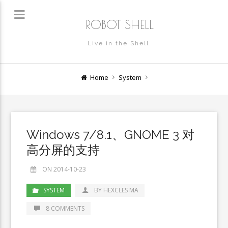
ROBOT SHELL
Live in the Shell.
Home
System
Windows 7/8.1、GNOME 3 对
高分屏的支持
ON 2014-10-23
SYSTEM
BY HEXCLES MA
8 COMMENTS