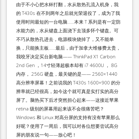
由于不小心把水杯打翻，水从散热孔流入机身，我
的 T430s 在不到两年之后就光荣退役了，成为了我
使用时间最短的一台电脑……本来 T 系列是有一定防
水能力的，水从键盘上面浇下去顶多怀个键盘。可
不巧从散热孔进去，电源模块烧掉了，又不能单
换，只能换主板……最后，由于加拿大维修费太贵，
我咬牙决定买台新电脑—— ThinkPad X1 Carbon
2nd Gen ，14寸轻薄超极本却有 i7 4600U ， 8G
内存， 256G 硬盘，最关键的是—— 2560×1440
高分辨率屏幕！之前说我的 T430s 1600×900 的分
辨率就已经很高，如今这个就可真是实打实的高分
屏了。脑热买下后才突然担心起来——这接近苹果
retina 级别的屏幕用起来该不会很痛苦吧？
Windows 和 Linux 对高分屏的支持有没有苹果那么
好呢？使用了一周后，我可以对各位想要尝试高分
屏的朋友说一句——放心吧！