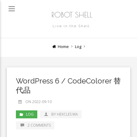
ROBOT SHELL
Live in the Shell.
Home
Log
WordPress 6 / CodeColorer 替
代品
ON 2022-09-10
LOG
BY HEXCLES MA
2 COMMENTS