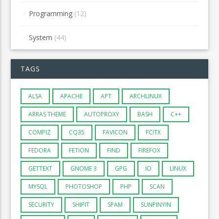
Programming
(12)
System
(44)
TAGS
ALSA
APACHE
APT
ARCHLINUX
ARRAS THEME
AUTOPROXY
BASH
C++
COMPIZ
CQ35
FAVICON
FCITX
FEDORA
FETION
FIND
FIREFOX
GETTEXT
GNOME 3
GPG
IO
LINUX
MYSQL
PHOTOSHOP
PHP
SCAN
SECURITY
SHIPIT
SPAM
SUNPINYIN