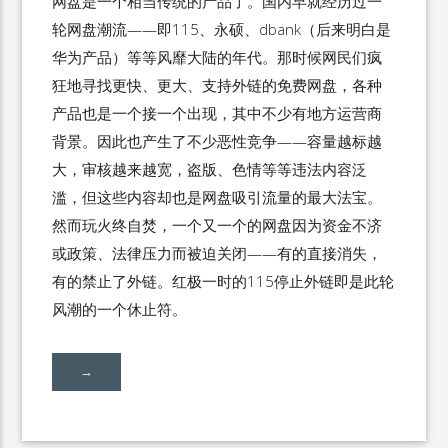
网盘是一个相当传统的产品了。国内早就经历过一
轮网盘潮流——即115、永硕、dbank（后来明白是
华为产品）等等风靡大陆的年代。那时候网民们疯
狂地寻找更快、更大、支持外链的免费网盘，各种
产品也是一个接一个出现，其中不少有地方运营商
背景。因此也产生了不少恶性竞争——容量越标越
大，审核越来越宽，盗版、色情等等违法内容泛
滥，但这些内容却也是网盘吸引流量的最大法宝。
然而玩火终自焚，一个又一个的网盘因为资金不济
或政策、法律压力而被迫关闭——有的直接消失，
有的禁止了外链。红极一时的115停止外链即是此轮
风潮的一个休止符。
→