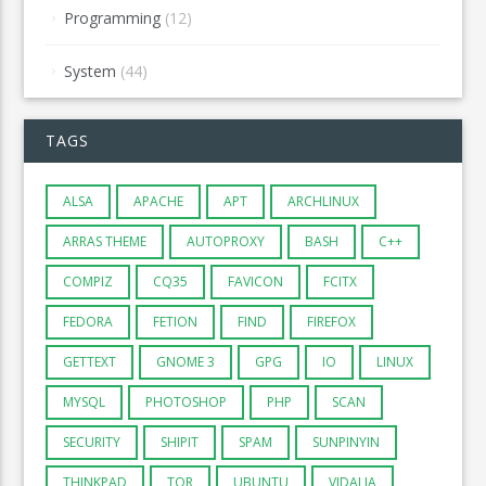
Programming
(12)
System
(44)
TAGS
ALSA
APACHE
APT
ARCHLINUX
ARRAS THEME
AUTOPROXY
BASH
C++
COMPIZ
CQ35
FAVICON
FCITX
FEDORA
FETION
FIND
FIREFOX
GETTEXT
GNOME 3
GPG
IO
LINUX
MYSQL
PHOTOSHOP
PHP
SCAN
SECURITY
SHIPIT
SPAM
SUNPINYIN
THINKPAD
TOR
UBUNTU
VIDALIA