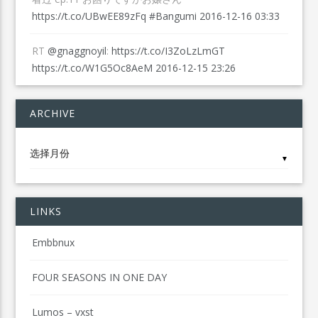
https://t.co/UBwEE89zFq
#Bangumi
2016-12-16 03:33
RT
@gnaggnoyil
:
https://t.co/I3ZoLzLmGT
https://t.co/W1G5Oc8AeM
2016-12-15 23:26
ARCHIVE
Archive
▼
LINKS
Embbnux
FOUR SEASONS IN ONE DAY
Lumos – vxst