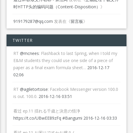
时HTTP头的编码问题（Content-Disposition）
》
919179287@qq.com
发表在《
留言板
》
TWITTER
RT
@mcnees
: Flashback to last Spring, when I told my
E&M students they could use one side of a piece of
paper as a final exam formula sheet…
2016-12-17
02:06
RT
@agiletortoise
: Facebook Messenger version 100.0
is out. 100.0.
2016-12-16 03:51
看过 ep.11 揺れる千歳と決意の悟浄
https://t.co/UBwEE89zFq
#Bangumi
2016-12-16 03:33
看过 ep.11 お困りですかお嬢さん